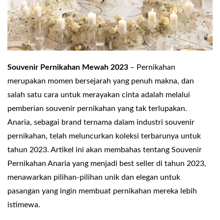
Souvenir Pernikahan Mewah 2023
– Pernikahan
merupakan momen bersejarah yang penuh makna, dan
salah satu cara untuk merayakan cinta adalah melalui
pemberian souvenir pernikahan yang tak terlupakan.
Anaria, sebagai brand ternama dalam industri souvenir
pernikahan, telah meluncurkan koleksi terbarunya untuk
tahun 2023. Artikel ini akan membahas tentang Souvenir
Pernikahan Anaria yang menjadi best seller di tahun 2023,
menawarkan pilihan-pilihan unik dan elegan untuk
pasangan yang ingin membuat pernikahan mereka lebih
istimewa.