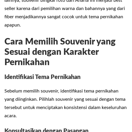
lainnya, souvenir bingkai foto dari Anaria ini menjadi best
seller karena dari pemilihan warna dan bahannya yang dari
fiber menjadikannya sangat cocok untuk tema pernikahan
apapun.
Cara Memilih Souvenir yang
Sesuai dengan Karakter
Pernikahan
Identifikasi Tema Pernikahan
Sebelum memilih souvenir, identifikasi tema pernikahan
yang diinginkan. Pilihlah souvenir yang sesuai dengan tema
tersebut untuk menciptakan konsistensi dalam keseluruhan
acara.
Konsultasikan dengan Pasangan