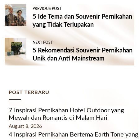
PREVIOUS POST
5 Ide Tema dan Souvenir Pernikahan
yang Tidak Terlupakan
NEXT POST
5 Rekomendasi Souvenir Pernikahan
Unik dan Anti Mainstream
POST TERBARU
7 Inspirasi Pernikahan Hotel Outdoor yang
Mewah dan Romantis di Malam Hari
August 8, 2026
4 Inspirasi Pernikahan Bertema Earth Tone yang