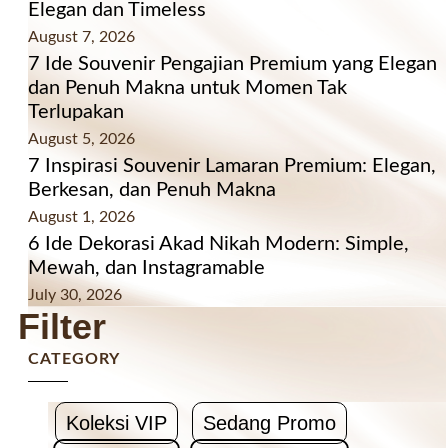
Elegan dan Timeless
August 7, 2026
7 Ide Souvenir Pengajian Premium yang Elegan
dan Penuh Makna untuk Momen Tak
Terlupakan
August 5, 2026
7 Inspirasi Souvenir Lamaran Premium: Elegan,
Berkesan, dan Penuh Makna
August 1, 2026
6 Ide Dekorasi Akad Nikah Modern: Simple,
Mewah, dan Instagramable
July 30, 2026
Filter
CATEGORY
Koleksi VIP
Sedang Promo