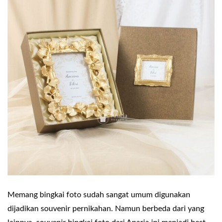
Memang bingkai foto sudah sangat umum digunakan
dijadikan souvenir pernikahan. Namun berbeda dari yang