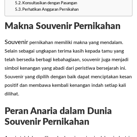
Konsultasikan dengan Pasangan
Perhatikan Anggaran Pernikahan
Makna Souvenir Pernikahan
Souvenir
pernikahan memiliki makna yang mendalam.
Selain sebagai ungkapan terima kasih kepada tamu yang
telah bersedia berbagi kebahagiaan, souvenir juga menjadi
simbol kenangan yang abadi dari peristiwa bersejarah ini.
Souvenir yang dipilih dengan baik dapat menciptakan kesan
positif dan membawa kembali kenangan indah setiap kali
dilihat.
Peran Anaria dalam Dunia
Souvenir Pernikahan