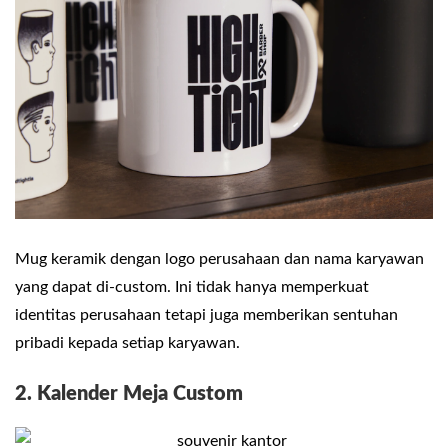
Mug keramik dengan logo perusahaan dan nama karyawan
yang dapat di-custom. Ini tidak hanya memperkuat
identitas perusahaan tetapi juga memberikan sentuhan
pribadi kepada setiap karyawan.
2. Kalender Meja Custom