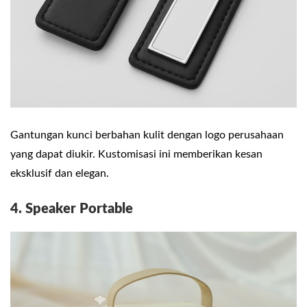
Gantungan kunci berbahan kulit dengan logo perusahaan
yang dapat diukir. Kustomisasi ini memberikan kesan
eksklusif dan elegan.
4. Speaker Portable