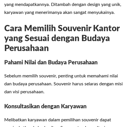
yang mendapatkannya. Ditambah dengan design yang unik,
karyawan yang menerimanya akan sangat menyukainya.
Cara Memilih Souvenir Kantor
yang Sesuai dengan Budaya
Perusahaan
Pahami Nilai dan Budaya Perusahaan
Sebelum memilih souvenir, penting untuk memahami nilai
dan budaya perusahaan. Souvenir harus selaras dengan misi
dan visi perusahaan.
Konsultasikan dengan Karyawan
Melibatkan karyawan dalam pemilihan souvenir dapat