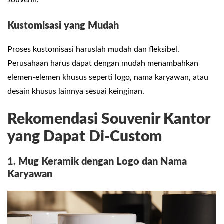
souvenir.
Kustomisasi yang Mudah
Proses kustomisasi haruslah mudah dan fleksibel.
Perusahaan harus dapat dengan mudah menambahkan
elemen-elemen khusus seperti logo, nama karyawan, atau
desain khusus lainnya sesuai keinginan.
Rekomendasi Souvenir Kantor
yang Dapat Di-Custom
1. Mug Keramik dengan Logo dan Nama
Karyawan