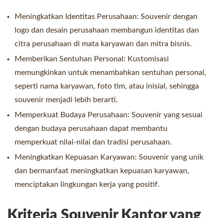
Meningkatkan Identitas Perusahaan: Souvenir dengan
logo dan desain perusahaan membangun identitas dan
citra perusahaan di mata karyawan dan mitra bisnis.
Memberikan Sentuhan Personal: Kustomisasi
memungkinkan untuk menambahkan sentuhan personal,
seperti nama karyawan, foto tim, atau inisial, sehingga
souvenir menjadi lebih berarti.
Memperkuat Budaya Perusahaan: Souvenir yang sesuai
dengan budaya perusahaan dapat membantu
memperkuat nilai-nilai dan tradisi perusahaan.
Meningkatkan Kepuasan Karyawan: Souvenir yang unik
dan bermanfaat meningkatkan kepuasan karyawan,
menciptakan lingkungan kerja yang positif.
Kriteria Souvenir Kantor yang