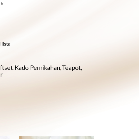
ah.
lista
ftset
Kado Pernikahan
Teapot,
,
,
r