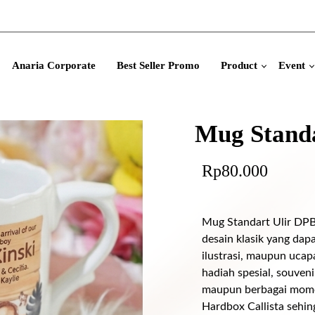
Anaria Corporate
Best Seller Promo
Product
Event
Mug Stand
Rp
80.000
Mug Standart Ulir DPB 
desain klasik yang dap
ilustrasi, maupun ucap
hadiah spesial, souveni
maupun berbagai mome
Hardbox Callista sehing